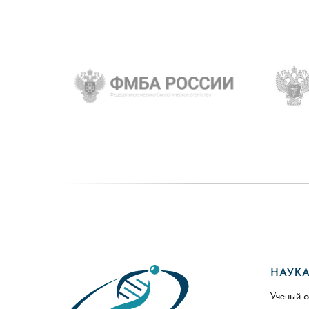
НАУК
Ученый с