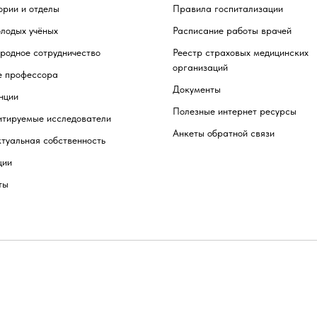
рии и отделы
Правила госпитализации
лодых учёных
Расписание работы врачей
родное сотрудничество
Реестр страховых медицинских
организаций
е профессора
Документы
нции
Полезные интернет ресурсы
итируемые исследователи
Анкеты обратной связи
туальная собственность
ции
ты