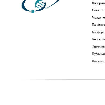
Лаборато
Совет мо
Междуна
Почётны
Конфере
Высокоц
Интеллек
Публика
Докумен