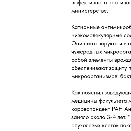
эффективного противоо
министерстве.
Катионные антимикроб
низкомолекулярные со
Они синтезируются в о
чужеродных микроорга
собой элементы врожд
обеспечивают защиту 
микроорганизмов: бакт
Как пояснил заведующ
медицины факультета м
корреспондент РАН Ан
заняло около 3-4 лет. 
опухолевых клеток пок