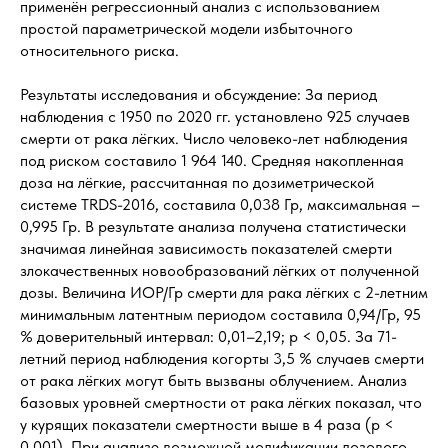
применён регрессионный анализ с использованием
простой параметрической модели избыточного
относительного риска.
Результаты исследования и обсуждение: За период
наблюдения с 1950 по 2020 гг. установлено 925 случаев
смерти от рака лёгких. Число человеко-лет наблюдения
под риском составило 1 964 140. Средняя накопленная
доза на лёгкие, рассчитанная по дозиметрической
системе TRDS-2016, составила 0,038 Гр, максимальная –
0,995 Гр. В результате анализа получена статистически
значимая линейная зависимость показателей смерти
злокачественных новообразований лёгких от полученной
дозы. Величина ИОР/Гр смерти для рака лёгких с 2-летним
минимальным латентным периодом составила 0,94/Гр, 95
% доверительный интервал: 0,01–2,19; p < 0,05. За 71-
летний период наблюдения когорты 3,5 % случаев смерти
от рака лёгких могут быть вызваны облучением. Анализ
базовых уровней смертности от рака лёгких показал, что
у курящих показатели смертности выше в 4 раза (p <
0,001). При анализе возможной модификации дозового