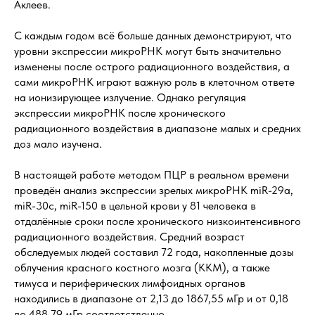
Аклеев.
С каждым годом всё больше данных демонстрируют, что
уровни экспрессии микроРНК могут быть значительно
изменены после острого радиационного воздействия, а
сами микроРНК играют важную роль в клеточном ответе
на ионизирующее излучение. Однако регуляция
экспрессии микроРНК после хронического
радиационного воздействия в диапазоне малых и средних
доз мало изучена.
В настоящей работе методом ПЦР в реальном времени
проведён анализ экспрессии зрелых микроРНК miR-29a,
miR-30c, miR-150 в цельной крови у 81 человека в
отдалённые сроки после хронического низкоинтенсивного
радиационного воздействия. Средний возраст
обследуемых людей составил 72 года, накопленные дозы
облучения красного костного мозга (ККМ), а также
тимуса и периферических лимфоидных органов
находились в диапазоне от 2,13 до 1867,55 мГр и от 0,18
до 488,79 мГр соответственно.