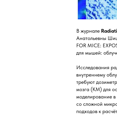
В журнале
Radiat
Анатольевны Ши
FOR MICE: EXP
для мышей: облу
Исследования ра
внутреннему облу
требуют дозимет
мозга (КМ) для о
моделирование в 
со сложной микро
подходов к расчё