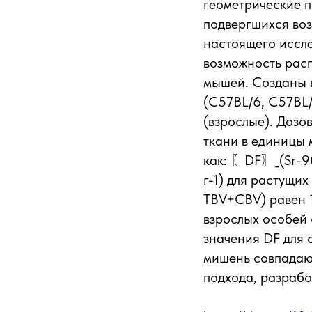
геометрические п
подвергшихся во
настоящего иссле
возможность расп
мышей. Созданы 
(C57BL/6, C57BL/
(взрослые). Доз
ткани в единицы
как: 〖DF〗_(Sr-90
г-1) для растущи
TBV+CBV) равен 1,
взрослых особей 
значения DF для 
мишень совпадаю
подхода, разрабо