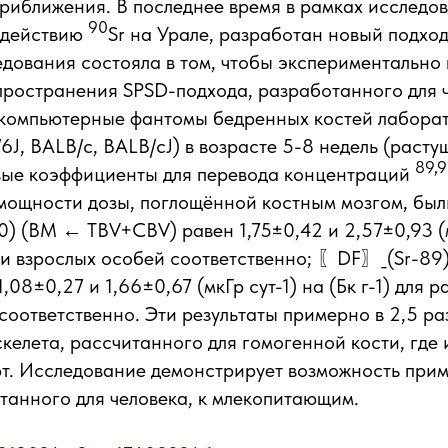
риближения. В последнее время в рамках исследо
90
здействию
Sr на Урале, разработан новый подход
дования состояла в том, чтобы экспериментально
ространения SPSD-подхода, разработанного для ч
компьютерные фантомы бедренных костей лабора
6J, BALB/c, BALB/cJ) в возрасте 5-8 недель (расту
89,
овые коэффициенты для перевода концентраций
 мощности дозы, поглощённой костным мозгом, бы
) (BM ← TBV+CBV) равен 1,75±0,42 и 2,57±0,93 (мк
х и взрослых особей соответственно; 〖DF〗_(Sr-8
08±0,27 и 1,66±0,67 (мкГр сут-1) на (Бк г-1) для р
соответственно. Эти результаты примерно в 2,5 ра
скелета, рассчитанного для гомогенной кости, где 
т. Исследование демонстрирует возможность при
танного для человека, к млекопитающим.