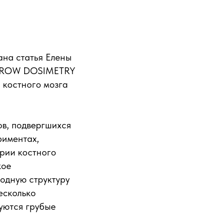
ана статья Елены
ARROW DOSIMETRY
 костного мозга
в, подвергшихся
риментах,
рии костного
кое
родную структуру
есколько
зуются грубые