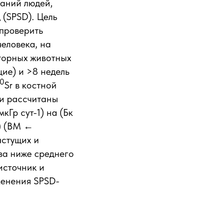
ваний людей,
 (SPSD). Цель
 проверить
еловека, на
торных животных
щие) и >8 недель
90
Sr в костной
ли рассчитаны
Гр сут-1) на (Бк
9) (BM ←
астущих и
за ниже среднего
источник и
менения SPSD-