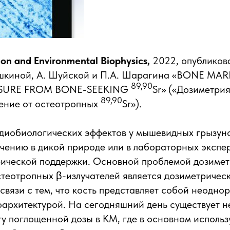
ion and Environmental Biophysics,
2022, опубликов
шкиной, А. Шуйской и П.А. Шарагина «BONE M
89,90
OSURE FROM BONE-SEEKING
Sr» («Дозиметрия
89,90
чение от остеотропных
Sr»).
диобиологических эффектов у мышевидных грызуно
чению в дикой природе или в лабораторных экспе
рической поддержки. Основной проблемой дозимет
стеотропных β-излучателей является дозиметричес
связи с тем, что кость представляет собой неодно
архитектурой. На сегодняшний день существует н
ту поглощенной дозы в КМ, где в основном исполь